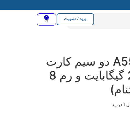
0
ورود / عضویت
سامسونگ A55 دو سیم کارت
ظرفیت 256 گیگابایت و رم 8
نام)
 اندروید