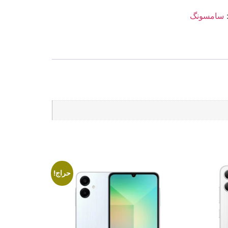
سامسونگ
حراج!